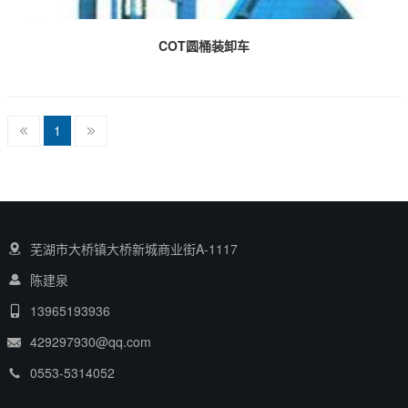
COT圆桶装卸车
1
芜湖市大桥镇大桥新城商业街A-1117
陈建泉
13965193936
429297930@qq.com
0553-5314052