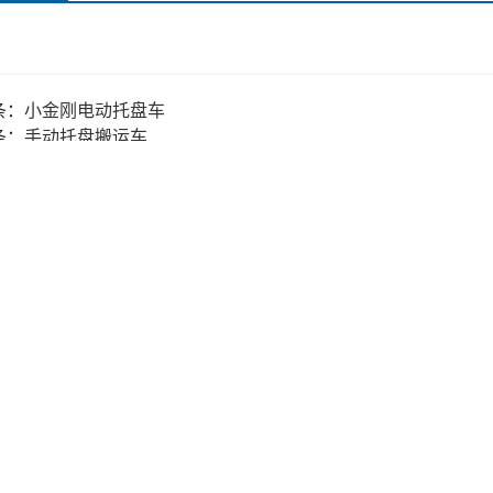
条：
小金刚电动托盘车
条：
手动托盘搬运车
品：
金鼎叉车 (5)
金鼎叉车 (3)