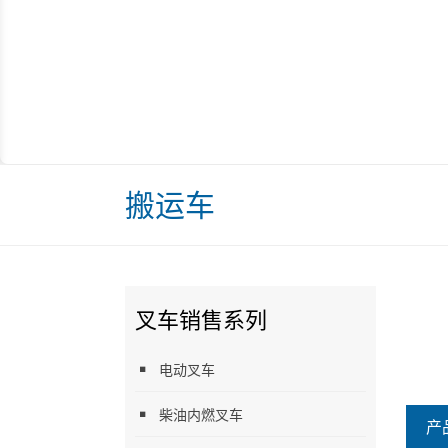
搬运车
叉车销售系列
电动叉车
柴油内燃叉车
产