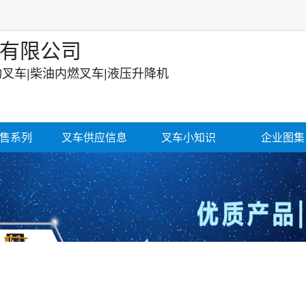
有限公司
动叉车|柴油内燃叉车|液压升降机
售系列
叉车供应信息
叉车小知识
企业图集