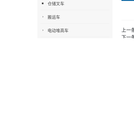
仓储叉车
搬运车
上一
电动堆高车
下一
装卸叉车
相关产
液压升降平台
叉车租赁
登高车
联系我们
手机：
13965193936